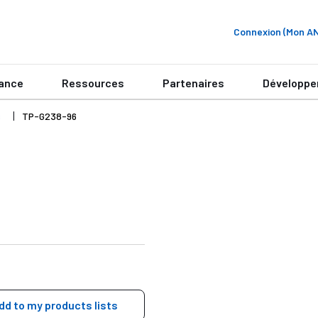
Connexion (Mon 
ance
Ressources
Partenaires
Développe
s
TP-G238-96
dd to my products lists