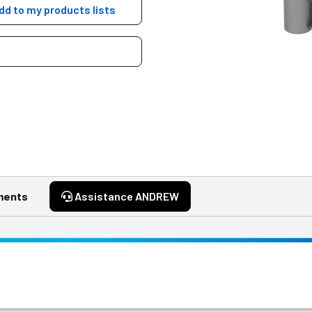
dd to my products lists
ments
Assistance ANDREW