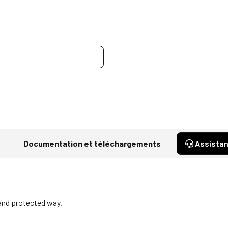
Documentation et téléchargements
Assista
 and protected way.