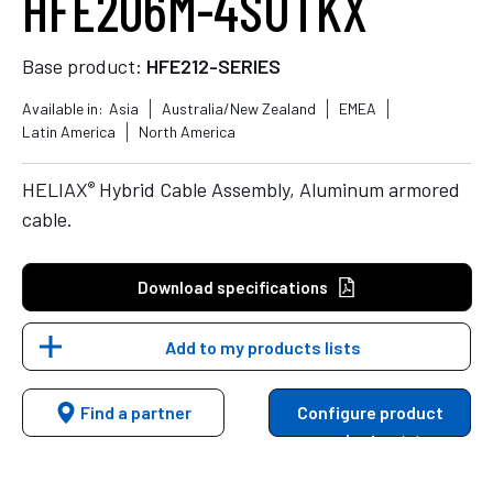
HFE206M-4SUTKX
Base product:
HFE212-SERIES
Available in:
Asia
Australia/New Zealand
EMEA
Latin America
North America
®
HELIAX
Hybrid Cable Assembly, Aluminum armored
cable.
Download specifications
Add to my products lists
Find a partner
Configure product
variants