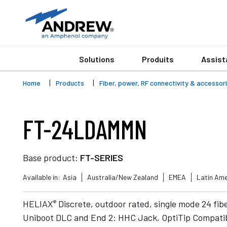
Solutions
Produits
Assist
Home
Products
Fiber, power, RF connectivity & accessor
FT-24LDAMMN
Base product:
FT-SERIES
Available in:
Asia
Australia/New Zealand
EMEA
Latin Ame
®
HELIAX
Discrete, outdoor rated, single mode 24 fib
Uniboot DLC and End 2: HHC Jack, OptiTip Compatib